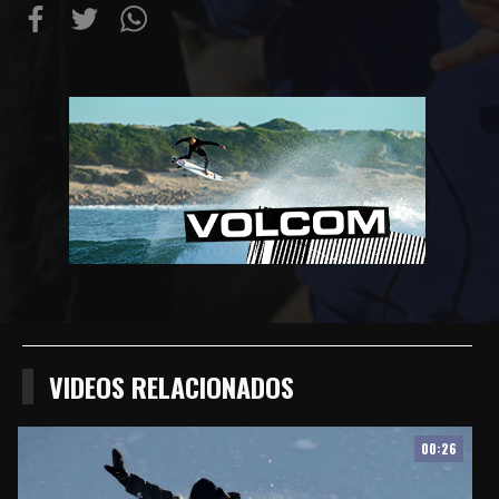
Compartir
Compartir
Compartiur
en
en
en
Facebook
Twitter
Wathsapp
VIDEOS RELACIONADOS
00:26