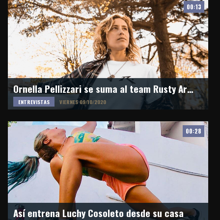
00:13
Ornella Pellizzari se suma al team Rusty Argentina: "super motivada por esta oportunidad"
ENTREVISTAS
VIERNES 09/10/2020
00:28
Así entrena Luchy Cosoleto desde su casa