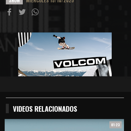
SNOW
MIERCOLES 15/10/2025
Compartir
Compartir
Compartiur
en
en
en
Facebook
Twitter
Wathsapp
VIDEOS RELACIONADOS
01:23