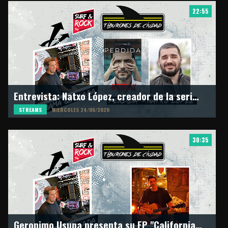
22:55
Entrevista: Natxo López, creador de la serie "Perdida" en Netflix
STREAMS
MIERCOLES 24/06/2020
30:35
Geronimo Usuna presenta su EP "California Way" en Surf & Rock Radio