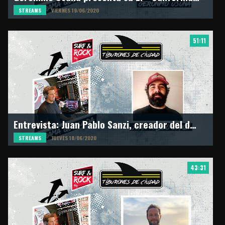
STREAMS
VIERNES 19/06/2020
51:11
Entrevista: Juan Pablo Sanzi, creador del documental "In Your Honor"
STREAMS
JUEVES 18/06/2020
43:31