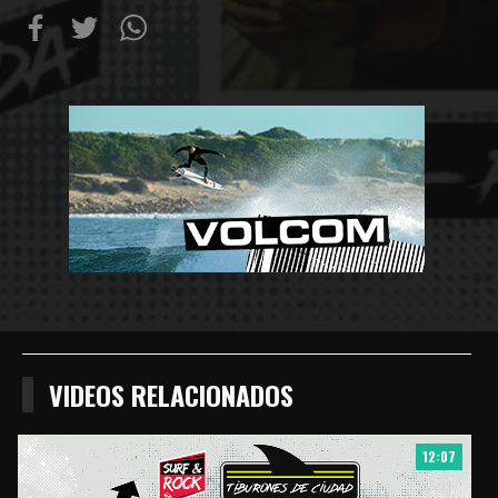
Compartir
Compartir
Compartiur
en
en
en
Facebook
Twitter
Wathsapp
VIDEOS RELACIONADOS
12:07