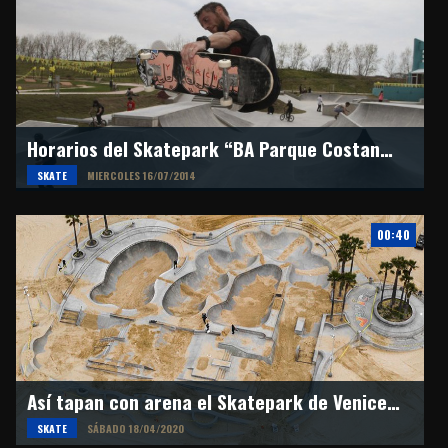
Horarios del Skatepark “BA Parque Costanera”
SKATE
MIERCOLES 16/07/2014
00:40
Así tapan con arena el Skatepark de Venice Beach
SKATE
SÁBADO 18/04/2020