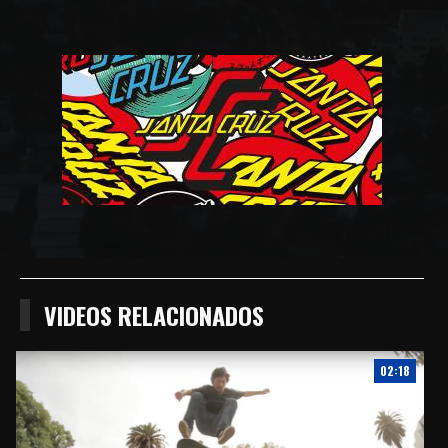
Compartir
Compartir
Compartiur
en
en
en
Facebook
Twitter
Wathsapp
VIDEOS RELACIONADOS
02:18