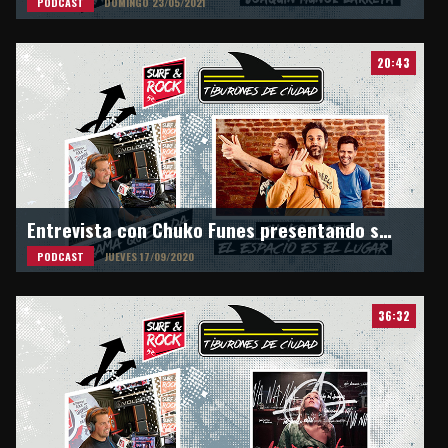
PODCAST
DOMINGO 23/05/2021
20:43
Entrevista con Chuko Funes presentando su nueva banda "El Espacio Es El Lugar"
PODCAST
JUEVES 17/09/2020
36:32