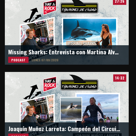
27:26
Missing Sharks: Entrevista con Martina Alvarez desde Panamá
PODCAST
LUNES 07/09/2020
14:32
Joaquín Muñoz Larreta: Campeón del Circuito junior ASA en M16