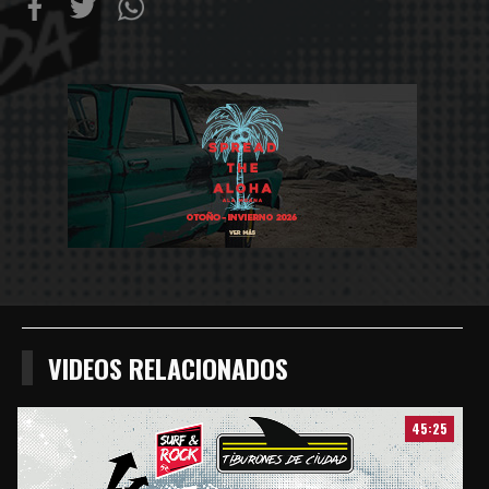
Compartir
Compartir
Compartiur
en
en
en
Facebook
Twitter
Wathsapp
VIDEOS RELACIONADOS
45:25