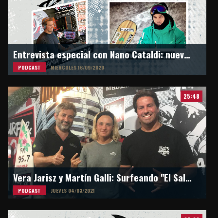
Entrevista especial con Nano Cataldi: nuevo Head coach de snowboard cross de China
PODCAST
MIERCOLES 16/09/2020
25:48
Vera Jarisz y Martín Galli: Surfeando "El Salvaje, Chacras Marítimas"
PODCAST
JUEVES 04/03/2021