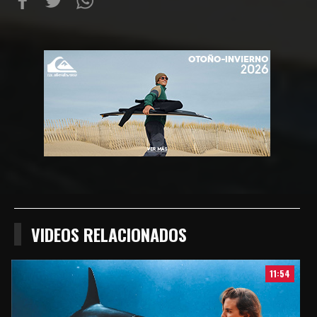
Compartir
Compartir
Compartiur
en
en
en
Facebook
Twitter
Wathsapp
VIDEOS RELACIONADOS
11:54